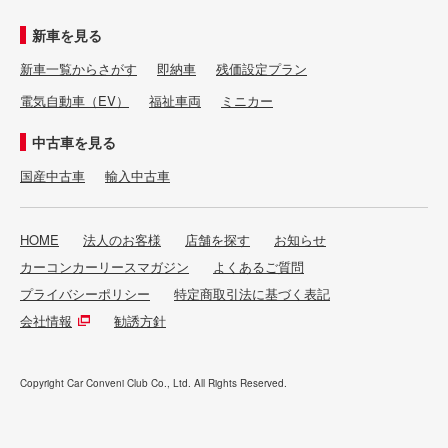
新車を見る
新車一覧からさがす
即納車
残価設定プラン
電気自動車（EV）
福祉車両
ミニカー
中古車を見る
国産中古車
輸入中古車
HOME
法人のお客様
店舗を探す
お知らせ
カーコンカーリースマガジン
よくあるご質問
プライバシーポリシー
特定商取引法に基づく表記
会社情報
勧誘方針
Copyright Car Conveni Club Co., Ltd. All Rights Reserved.