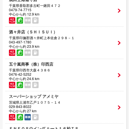
千葉県香取郡多古町一鍬田４７２
0479-74-7715
中心から約 12.9 km
酒々井店（ＳＨＩＳＵＩ）
千葉県印旛郡酒々井町上本佐倉２９８－１
043-497-1780
中心から約 23.9 km
五十嵐商事（株）印西店
千葉県印西市大森４３８６
0476-42-5252
中心から約 24.6 km
スーパーショップ アメミヤ
茨城県土浦市乙戸１０７５－１４
029-843-8022
中心から約 27 km
ＥＮＥＯＳウイング ルート１６柏ＴＳ