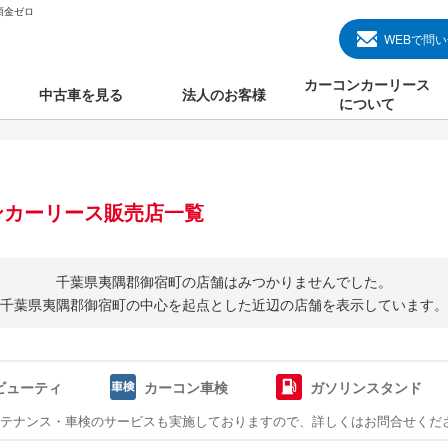
頭金ゼロ
WEBで問
カーコンカーリース
中古車を見る
法人のお客様
について
のクルマ見る
国産中古車
カーコンカーリースと
000円のクルマを見る
輸入中古車
初めての方のカーリー
ンカーリース販売店一覧
000円のクルマを見る
プランについて
000円のクルマを見る
オプションについて
千葉県夷隅郡御宿町の店舗はみつかりませんでした。
千葉県夷隅郡御宿町の中心を起点とした
近辺の店舗を表示しています。
上のクルマを見る
よくある質問
ビューティ
カーコン車検
ガソリンスタンド
で納車）
ンテナンス・車検のサービスも実施しておりますので、詳しくはお問合せくだ