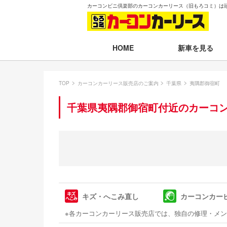
カーコンビニ倶楽部のカーコンカーリース（旧もろコミ）は
新車を見る
HOME
月々30,000円以下
TOP
カーコンカーリース販売店のご案内
千葉県
夷隅郡御宿町
月々30,001～35,
千葉県夷隅郡御宿町付近のカーコ
月々35,001～40,
月々40,001～50,
月々50,001円以
新車一覧から選ぶ
キズ・へこみ直し
カーコンカー
即納車（最短14日
※各カーコンカーリース販売店では、独自の修理・メ
残価設定プラン