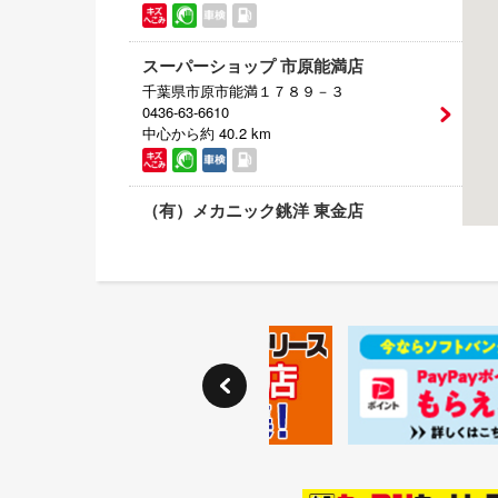
スーパーショップ 市原能満店
千葉県市原市能満１７８９－３
0436-63-6610
中心から約 40.2 km
（有）メカニック銚洋 東金店
千葉県東金市堀上２５０－５
0475-55-0981
中心から約 40.9 km
千葉誉田店（金澤石油）
千葉県千葉市緑区誉田町1丁目312
043-291-0013
中心から約 41.9 km